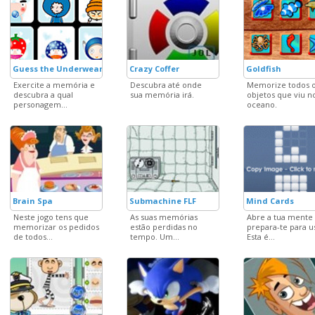
Guess the Underwear
Crazy Coffer
Goldfish
Exercite a memória e
Descubra até onde
Memorize todos 
descubra a qual
sua memória irá.
objetos que viu n
personagem...
oceano.
Brain Spa
Submachine FLF
Mind Cards
Neste jogo tens que
As suas memórias
Abre a tua mente
memorizar os pedidos
estão perdidas no
prepara-te para us
de todos...
tempo. Um...
Esta é...