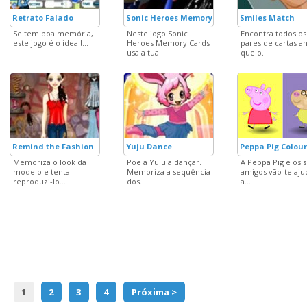
Retrato Falado
Sonic Heroes Memory Cards
Smiles Match
Se tem boa memória,
Neste jogo Sonic
Encontra todos os
este jogo é o ideal!...
Heroes Memory Cards
pares de cartas a
usa a tua...
que o...
Remind the Fashion
Yuju Dance
Peppa Pig Colou
Memoriza o look da
Põe a Yuju a dançar.
A Peppa Pig e os 
modelo e tenta
Memoriza a sequência
amigos vão-te aju
reproduzi-lo...
dos...
a...
1
2
3
4
Próxima >