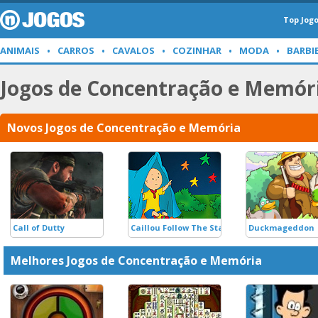
Top Jog
ANIMAIS
CARROS
CAVALOS
COZINHAR
MODA
BARBI
Jogos de Concentração e Memór
Novos Jogos de Concentração e Memória
Call of Dutty
Caillou Follow The Stars
Duckmageddon
Melhores Jogos de Concentração e Memória