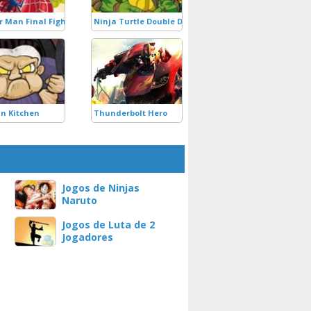
r Man Final Fight
Ninja Turtle Double Dragons
in Kitchen
Thunderbolt Hero
Jogos de Ninjas
Naruto
Jogos de Luta de 2
Jogadores