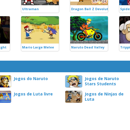
Ultraman
Dragon Ball Z Devolution
Spide
ight
Mario Large Melee
Naruto Dead Valley
Tripp
Jogos do Naruto
Jogos de Naruto
Stars Students
Jogos de Luta livre
Jogos de Ninjas de
Luta