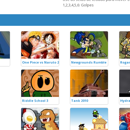
1,2,3,4,5,6: Golpes
One Piece vs Naruto 2.0
Newgrounds Rumble
Rogan
Riddle School 3
Tank 2010
Hydr