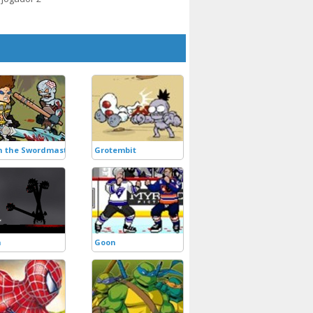
 the Swordmaster
Grotembit
a
Goon