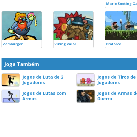
Mario Sooting G
Zomburger
Viking Valor
Broforce
Joga Também
Jogos de Luta de 2
Jogos de Tiros de
Jogadores
Jogadores
Jogos de Lutas com
Jogos de Armas d
Armas
Guerra