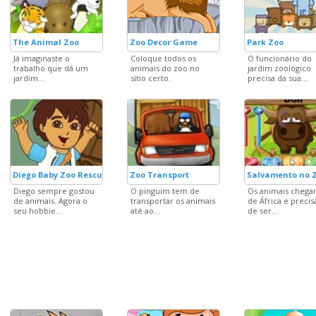
The Animal Zoo
Zoo Decor Game
Park Zoo
Já imaginaste o
Coloque todos os
O funcionário do
trabalho que dá um
animais do zoo no
jardim zoológico
jardim...
sítio certo.
precisa da sua...
Diego Baby Zoo Rescue
Zoo Transport
Salvamento no 
Diego sempre gostou
O pinguim tem de
Os animais chega
de animais. Agora o
transportar os animais
de África e preci
seu hobbie...
até ao...
de ser...