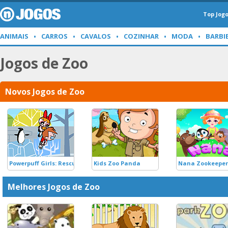
Top Jog
ANIMAIS
CARROS
CAVALOS
COZINHAR
MODA
BARBI
Jogos de Zoo
Novos Jogos de Zoo
Powerpuff Girls: Rescue From The Townsville Zoo
Kids Zoo Panda
Nana Zookeeper
Melhores Jogos de Zoo