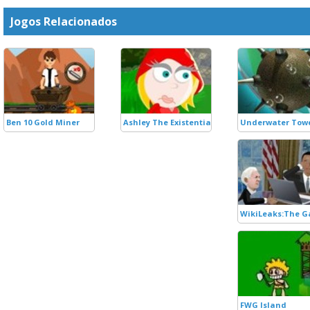
Jogos Relacionados
Ben 10 Gold Miner
Ashley The Existentialist
Underwater Towe
WikiLeaks:The 
FWG Island