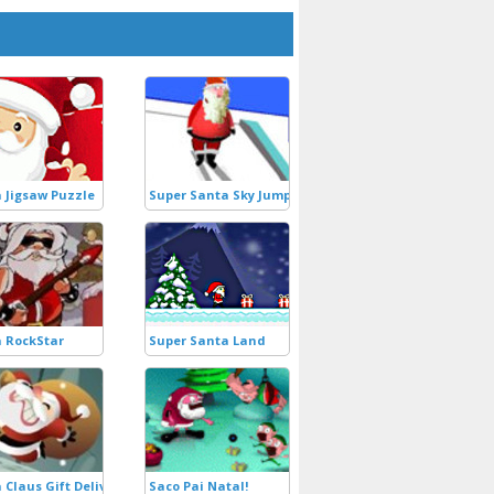
 Jigsaw Puzzle
Super Santa Sky Jump
 RockStar
Super Santa Land
 Claus Gift Delivery
Saco Pai Natal!