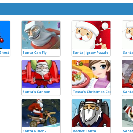
Ghost of Christmas Presents
Santa Can Fly
Santa Jigsaw Puzzle
Santa
Santa's Cannon
Tessa's Christmas Cookies
Santa
Santa Rider 2
Rocket Santa
Santa