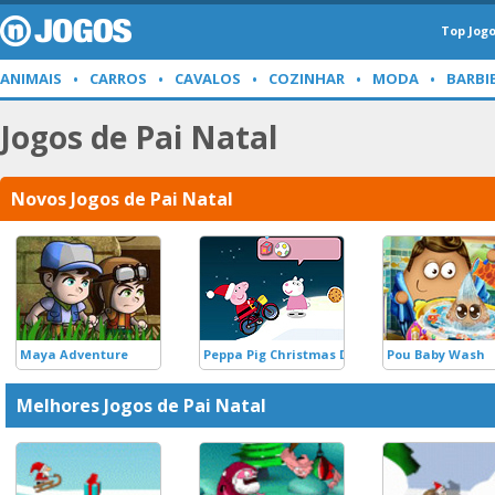
Top Jog
ANIMAIS
CARROS
CAVALOS
COZINHAR
MODA
BARBI
Jogos de Pai Natal
Novos Jogos de Pai Natal
Maya Adventure
Peppa Pig Christmas Delivery
Pou Baby Wash
Melhores Jogos de Pai Natal