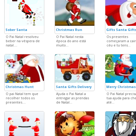
Sober Santa
Christmas Run
Gifts Santa Gift
O Pai Natal resolveu
O Pai Natal nesta
Os presentes
beber na véspera de
época do ano está
começaram a cair
natal....
muito...
céu e tu tens...
Christmas Hunt
Santa Gifts Delivery
Merry Christmas
O pai Natal tem que
Ajuda o Pai Natal a
O Pai Natal precis
recolher todos os
entregar as prendas
tua ajuda para ch
presentes....
de Natal...
até...