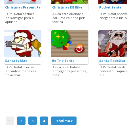
Christmas Present Factory
Christmas Elf Bike
Rocket Santa
O Pai Natal destacou
Ajuda este duende a
O Pai Natal precis
dois amigos para o
dar uma voltinha pela
chegar até a lua pa
ajudar a...
fábrica...
Santa is Mad
Be The Santa
Santa RockStar
O Pai Natal precisa
Ajuda o Pai Natal a
O Pai Natal vai da
encontrar maneiras
entregar os presentes,
concerto! Toque
de acabar...
mas...
ele...
1
2
3
4
Próxima >