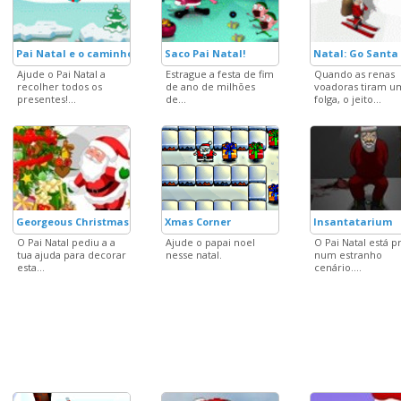
Pai Natal e o caminho de neve!
Saco Pai Natal!
Natal: Go Santa
Ajude o Pai Natal a
Estrague a festa de fim
Quando as renas
recolher todos os
de ano de milhões
voadoras tiram u
presentes!...
de...
folga, o jeito...
Georgeous Christmas Tree
Xmas Corner
Insantatarium
O Pai Natal pediu a a
Ajude o papai noel
O Pai Natal está p
tua ajuda para decorar
nesse natal.
num estranho
esta...
cenário....