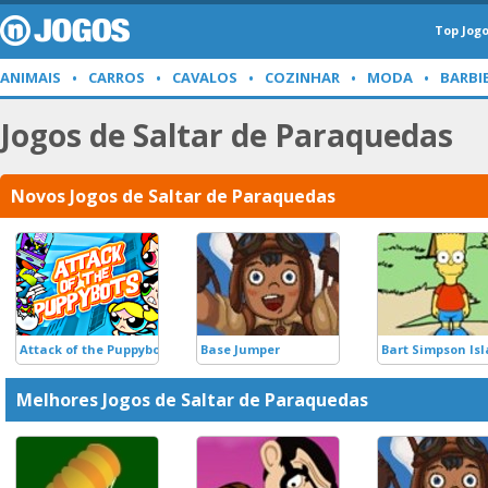
Top Jog
ANIMAIS
CARROS
CAVALOS
COZINHAR
MODA
BARBI
Jogos de Saltar de Paraquedas
Novos Jogos de Saltar de Paraquedas
Attack of the Puppybots
Base Jumper
Bart Simpson Is
Melhores Jogos de Saltar de Paraquedas