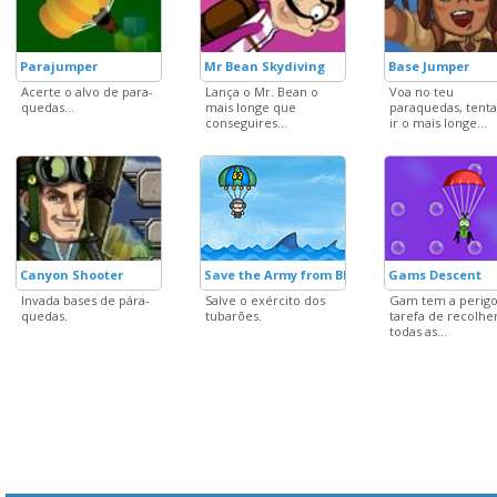
Parajumper
Mr Bean Skydiving
Base Jumper
Acerte o alvo de para-
Lança o Mr. Bean o
Voa no teu
quedas...
mais longe que
paraquedas, tent
conseguires...
ir o mais longe...
Canyon Shooter
Save the Army from Blue Shark
Gams Descent
Invada bases de pára-
Salve o exército dos
Gam tem a perigo
quedas.
tubarões.
tarefa de recolhe
todas as...