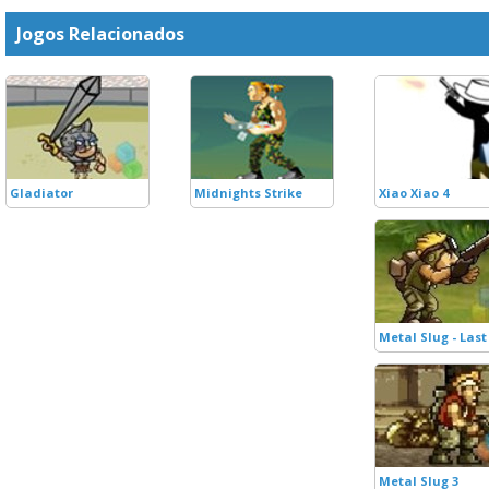
Jogos Relacionados
Gladiator
Midnights Strike
Xiao Xiao 4
Metal Slug - Last
Metal Slug 3