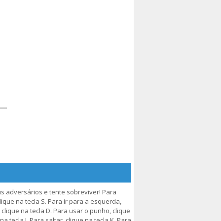
us adversários e tente sobreviver! Para
clique na tecla S. Para ir para a esquerda,
a, clique na tecla D. Para usar o punho, clique
a tecla J. Para saltar, clique na tecla K. Para