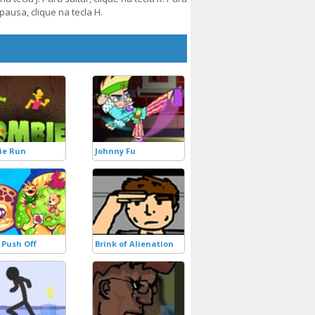
 pausa, clique na tecla H.
ie Run
Johnny Fu
 Push Off
Brink of Alienation