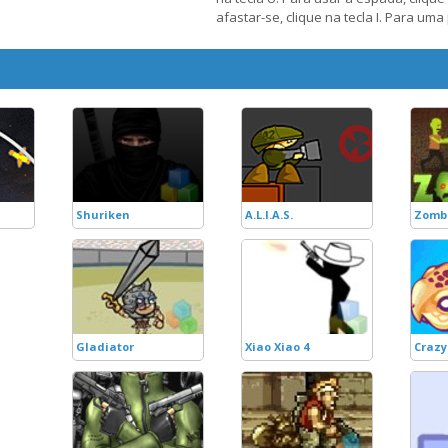
afastar-se, clique na tecla I. Para uma
Shuriken
A.L.I.A.S.
Zomb
Gladiator
Xiao Xiao 4
Crazy