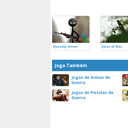
Dynasty Street
Skies of War
Joga Também
Jogos de Armas de
Guerra
Jogos de Pistolas de
Guerra