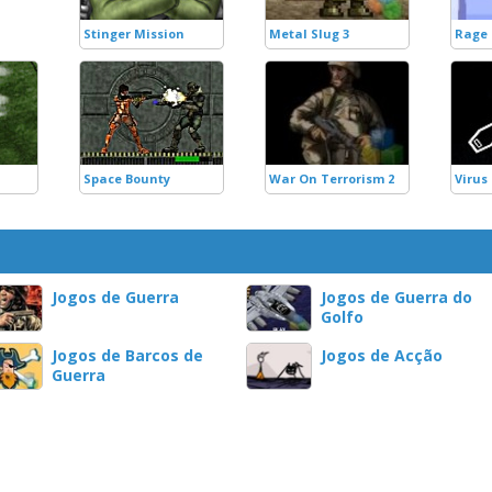
Stinger Mission
Metal Slug 3
Rage
Space Bounty
War On Terrorism 2
Virus
Jogos de Guerra
Jogos de Guerra do
Golfo
Jogos de Barcos de
Jogos de Acção
Guerra