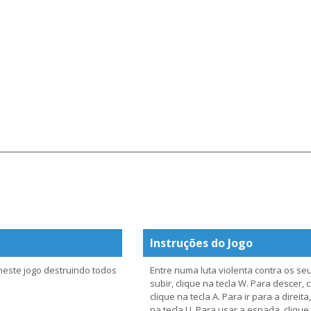
Instruções do Jogo
neste jogo destruindo todos
Entre numa luta violenta contra os se
subir, clique na tecla W. Para descer, 
clique na tecla A. Para ir para a direit
na tecla U. Para usar a espada, clique n