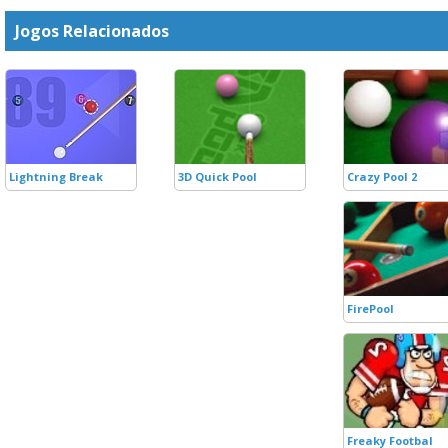
Jogos Relacionados
Lightning Break
3D Quick Pool
Crazy Pool 2
FirePool
Freaky Footbal