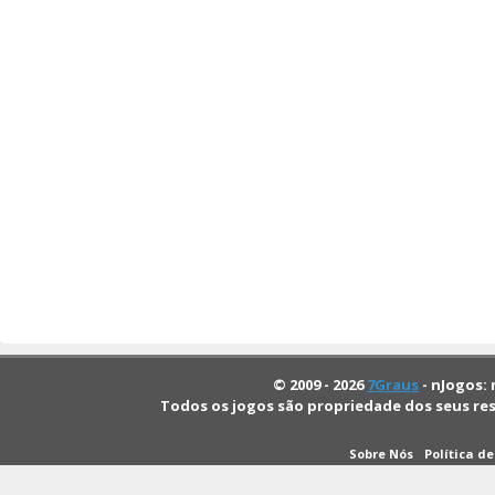
© 2009 - 2026
7Graus
- nJogos: 
Todos os jogos são propriedade dos seus re
Sobre Nós
Política d