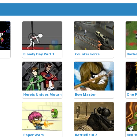
Bloody Day Part 1
Counter Force
Boxh
Herois Unidos Mutante Rex e Ben 10
Bow Master
One P
Paper Wars
Battlefield 2
Ben 