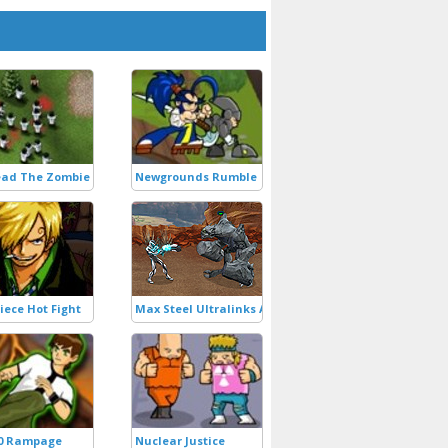
ead The Zombie Wars
Newgrounds Rumble
iece Hot Fight
Max Steel Ultralinks Attacks
10 Rampage
Nuclear Justice