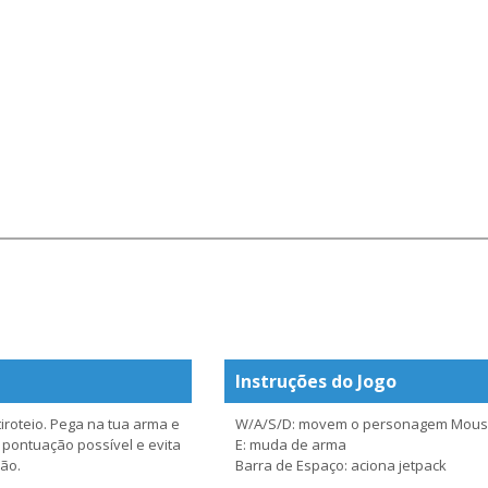
Instruções do Jogo
iroteio. Pega na tua arma e
W/A/S/D: movem o personagem Mouse 
 pontuação possível e evita
E: muda de arma
ão.
Barra de Espaço: aciona jetpack