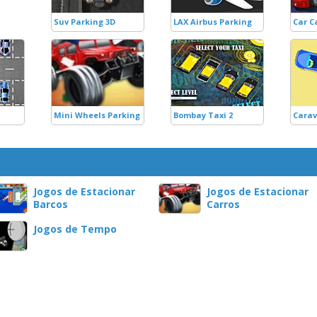
Suv Parking 3D
LAX Airbus Parking
Car Ca
Mini Wheels Parking
Bombay Taxi 2
Carav
Jogos de Estacionar
Jogos de Estacionar
Barcos
Carros
Jogos de Tempo