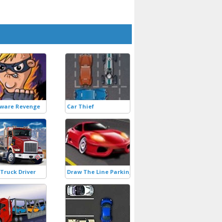
ware Revenge
Car Thief
Truck Driver
Draw The Line Parking