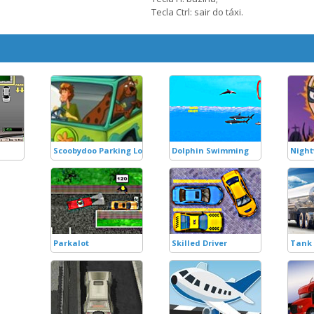
Tecla Ctrl: sair do táxi.
Scoobydoo Parking Lot
Dolphin Swimming
Night
Parkalot
Skilled Driver
Tank 