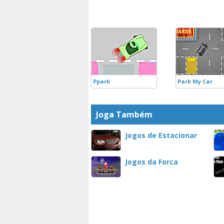
Ppark
Park My Car
Joga Também
Jogos de Estacionar
Jogos da Forca