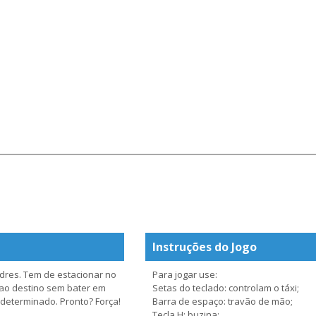
Instruções do Jogo
dres. Tem de estacionar no
Para jogar use:
o ao destino sem bater em
Setas do teclado: controlam o táxi;
determinado. Pronto? Força!
Barra de espaço: travão de mão;
Tecla H: buzina;