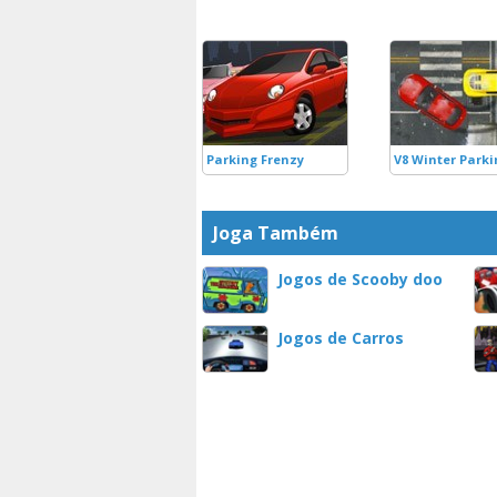
Parking Frenzy
V8 Winter Parki
Joga Também
Jogos de Scooby doo
Jogos de Carros