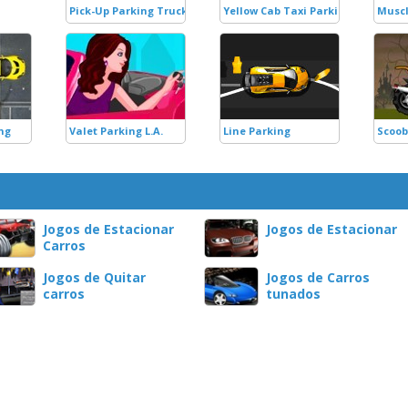
Pick-Up Parking Truck
Yellow Cab Taxi Parking
Muscl
ng
Valet Parking L.A.
Line Parking
Scoob
Jogos de Estacionar
Jogos de Estacionar
Carros
Jogos de Quitar
Jogos de Carros
carros
tunados