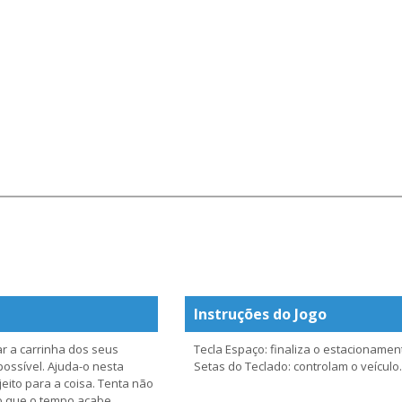
Instruções do Jogo
r a carrinha dos seus
Tecla Espaço: finaliza o estacionamen
ossível. Ajuda-o nesta
Setas do Teclado: controlam o veículo.
jeito para a coisa. Tenta não
o que o tempo acabe.