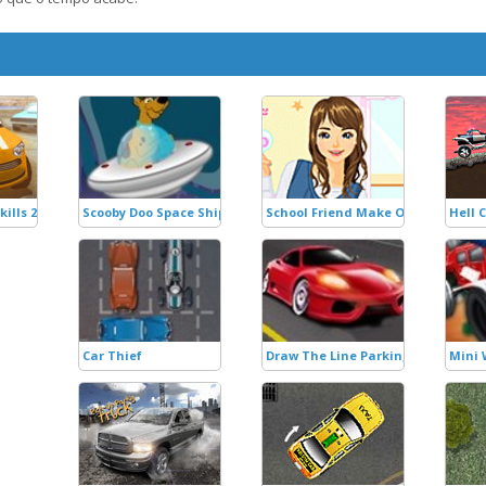
ills 2
Scooby Doo Space Ship
School Friend Make Over
Hell 
Car Thief
Draw The Line Parking
Mini 