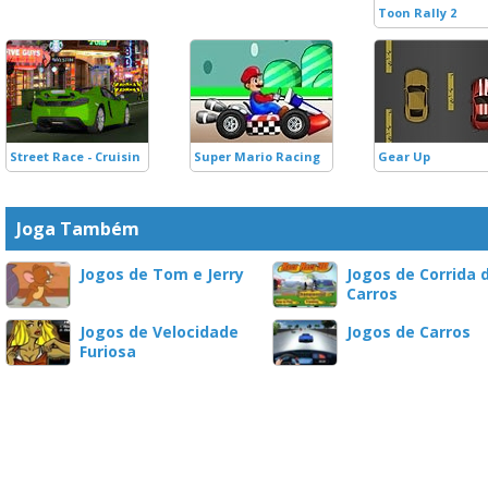
Toon Rally 2
Street Race - Cruisin
Super Mario Racing
Gear Up
Joga Também
Jogos de Tom e Jerry
Jogos de Corrida 
Carros
Jogos de Velocidade
Jogos de Carros
Furiosa