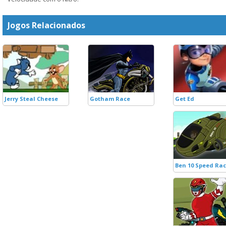
Jogos Relacionados
Jerry Steal Cheese
Gotham Race
Get Ed
Ben 10 Speed Rac