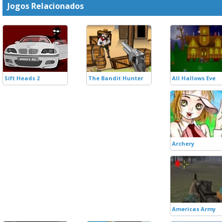
Jogos Relacionados
Sift Heads 2
The Bandit Hunter
All Hallows Eve
Archery
Americas Army