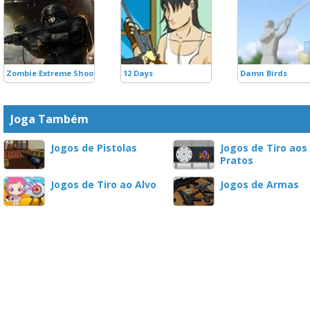
Zombie Extreme Shooting
12 Days
Damn Birds
Joga Também
Jogos de Pistolas
Jogos de Tiro aos
Pratos
Jogos de Tiro ao Alvo
Jogos de Armas