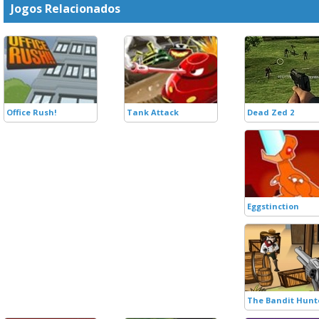
Jogos Relacionados
Office Rush!
Tank Attack
Dead Zed 2
Eggstinction
The Bandit Hunt