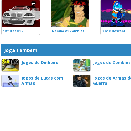
Sift Heads 2
Rambo Vs Zombies
Buxle Descent
Joga Também
Jogos de Dinheiro
Jogos de Zombies
Jogos de Lutas com
Jogos de Armas d
Armas
Guerra