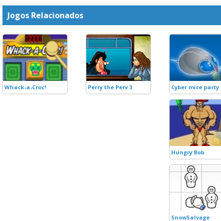
Jogos Relacionados
Whack-a-Croc!
Perry the Perv 3
Cyber mice party
Hungry Bob
SnowSalvage