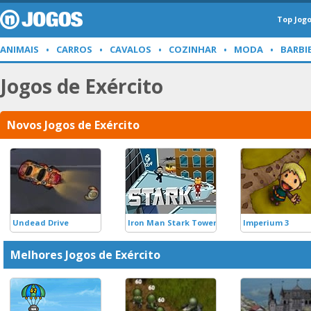
Top Jog
ANIMAIS
CARROS
CAVALOS
COZINHAR
MODA
BARBI
Jogos de Exército
Novos Jogos de Exército
Undead Drive
Iron Man Stark Tower
Imperium 3
Melhores Jogos de Exército