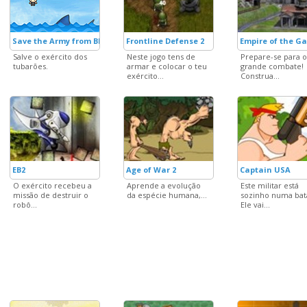
Save the Army from Blue Shark
Frontline Defense 2
Empire of the G
Salve o exército dos
Neste jogo tens de
Prepare-se para o
tubarões.
armar e colocar o teu
grande combate!
exército...
Construa...
EB2
Age of War 2
Captain USA
O exército recebeu a
Aprende a evolução
Este militar está
missão de destruir o
da espécie humana,...
sozinho numa bat
robô...
Ele vai...