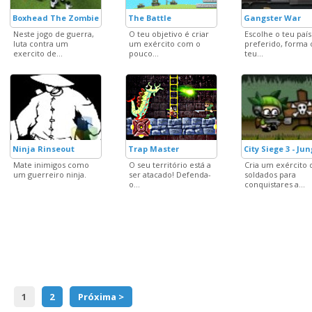
Boxhead The Zombie Wars
The Battle
Gangster War
Neste jogo de guerra,
O teu objetivo é criar
Escolhe o teu país
luta contra um
um exército com o
preferido, forma 
exercito de...
pouco...
teu...
Ninja Rinseout
Trap Master
City Siege 3 - Ju
Mate inimigos como
O seu território está a
Cria um exército 
um guerreiro ninja.
ser atacado! Defenda-
soldados para
o...
conquistares a...
1
2
Próxima >