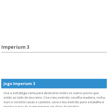
Imperium 3
Jogo Imperium 3
Usa a estratégia certa para destruíres todos os outros povos que
estão ao lado do teu reino. Cria o teu exército, recolha madeira, rocha,
ouro e constrói casas e castelos. Leva o teu exército para a batalha e
mostra que tu és quem merece ser dono do Império.