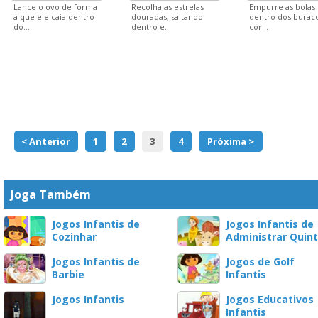
Lance o ovo de forma
Recolha as estrelas
Empurre as bolas
a que ele caia dentro
douradas, saltando
dentro dos burac
do...
dentro e...
cor...
< Anterior
1
2
3
4
Próxima >
Joga Também
Jogos Infantis de
Jogos Infantis de
Cozinhar
Administrar Quin
Jogos Infantis de
Jogos de Golf
Barbie
Infantis
Jogos Infantis
Jogos Educativos
Infantis