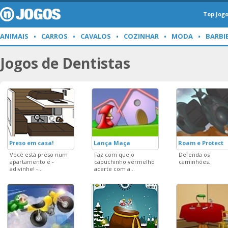
Top Jog
ANIMAIS
CARROS
CAVALOS
COZINHAR
MODA
BARBI
Jogos de Dentistas
Preso em casa!
Lança Maça
Roam e Protect
Você está preso num
Faz com que o
Defenda os
apartamento e -
capuchinho vermelho
caminhões.
adivinhe! -...
acerte com a...