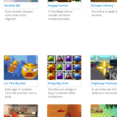
Rocket Mx
Happy Santa
Escape Library
Pule muitas rampas
O Pai Natal tem a
Encontre a saída 
com essa moto
missão de fazer
livraria...
fuguete.
muitas pessoas...
In The Bucket
Pimp My Grill
Highway Outlaw
Este jogo é viciante.
Escolha um amigo e
A carrinha vai che
Tens de acertar com a
faça os dentes dele
dólares e há muito
bola...
brilharem...