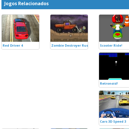
Jogos Relacionados
Red Driver 4
Zombie Destroyer Rush
Scooter Ride!
Retronoid!
Cars 3D Speed 3