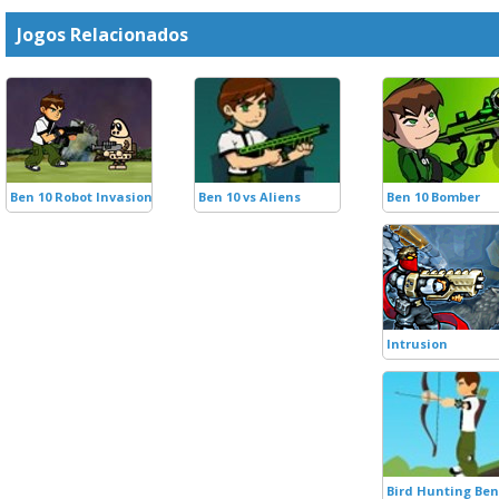
Jogos Relacionados
Ben 10 Robot Invasion
Ben 10 vs Aliens
Ben 10 Bomber
Intrusion
Bird Hunting Ben