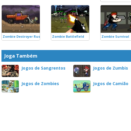
Zombie Destroyer Rush
Zombie Battlefield
Zombie Survival
Joga Também
Jogos de Sangrentos
Jogos de Zumbis
Jogos de Zombies
Jogos de Camião