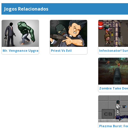
Jogos Relacionados
Mr. Vengeance Upgrade
Priest Vs Evil
Infectonator! Sur
Zombie Take Do
Plazma Burst: Fo