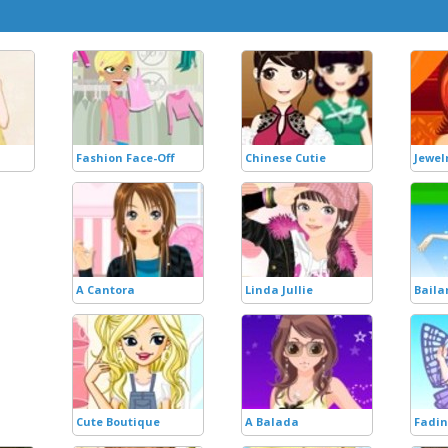
Fashion Face-Off
Chinese Cutie
Jewel
A Cantora
Linda Jullie
Baila
Cute Boutique
A Balada
Fadi