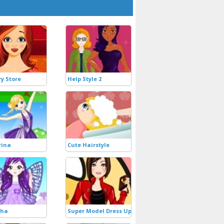
ry Store
Help Style 2
rina
Cute Hairstyle
nha
Super Model Dress Up