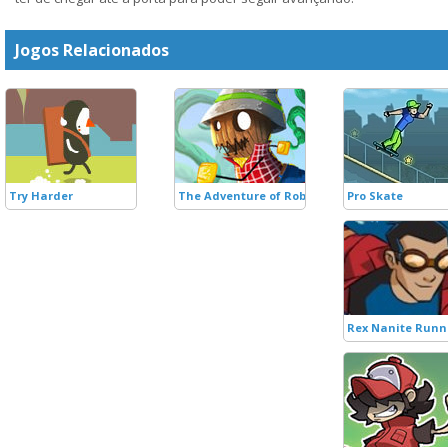
Jogos Relacionados
Try Harder
The Adventure of Robert the Scarecrow
Pro Skate
Rex Nanite Runn