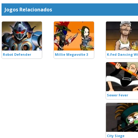
Jogos Relacionados
Robot Defender
Millie Megavolte 3
K-Fed Dancing Wi
Sewer Fever
City Siege