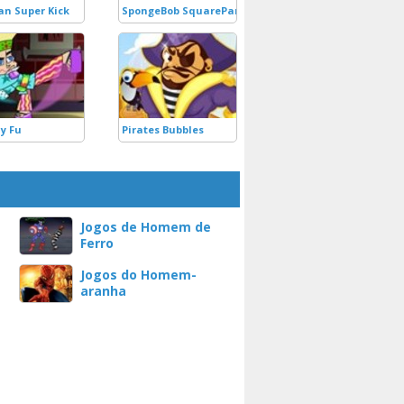
n Super Kick
SpongeBob SquarePants Catch Thief
y Fu
Pirates Bubbles
Jogos de Homem de
Ferro
Jogos do Homem-
aranha