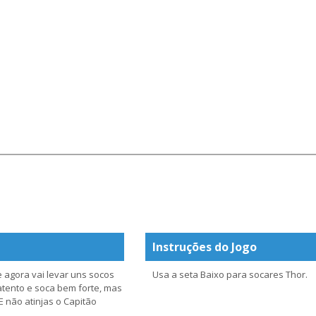
Instruções do Jogo
 agora vai levar uns socos
Usa a seta Baixo para socares Thor.
atento e soca bem forte, mas
 não atinjas o Capitão