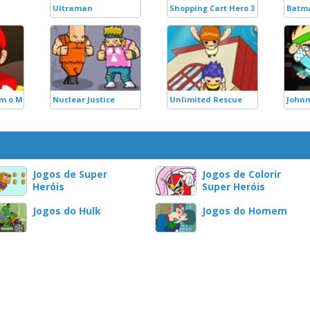
Ultraman
Shopping Cart Hero 3
Batma
om o Mario
Nuclear Justice
Unlimited Rescue
Johnn
Jogos de Super
Jogos de Colorir
Heróis
Super Heróis
Jogos do Hulk
Jogos do Homem