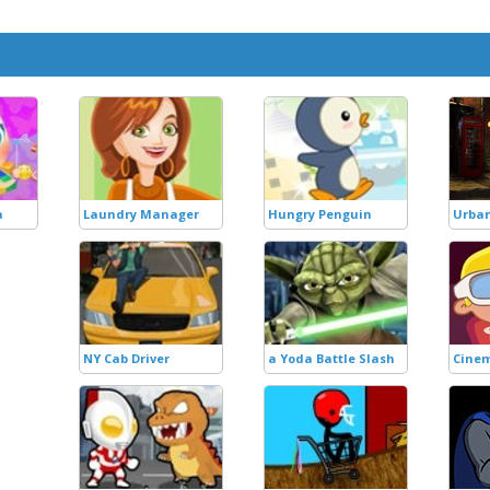
a
Laundry Manager
Hungry Penguin
Urban
NY Cab Driver
a Yoda Battle Slash
Cinem