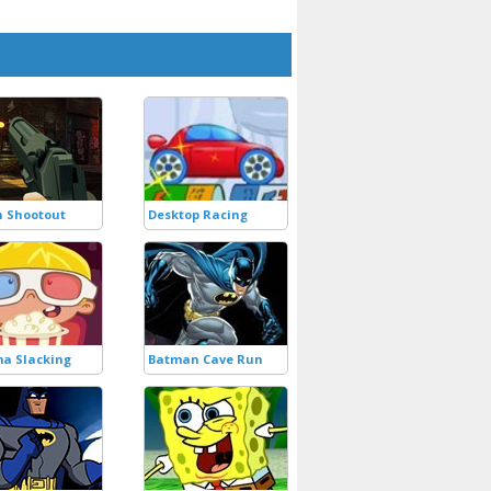
 Shootout
Desktop Racing
a Slacking
Batman Cave Run