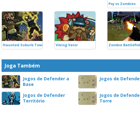
Psy vs Zombies
Haunted Suburb Tower Defense
Viking Valor
Zombie Battlefie
Joga Também
Jogos de Defender a
Jogos de Defende
Base
Jogos de Defender
Jogos de Defende
Território
Torre