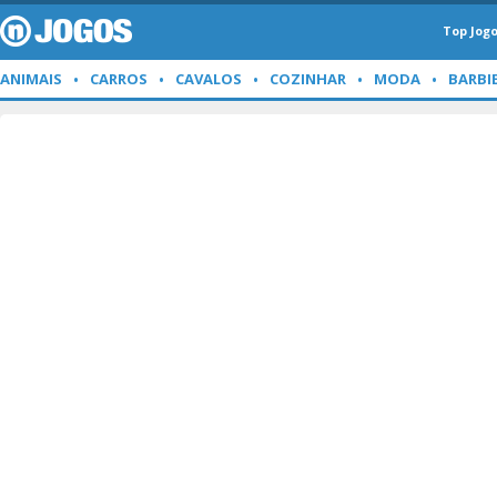
Top Jog
ANIMAIS
CARROS
CAVALOS
COZINHAR
MODA
BARBI