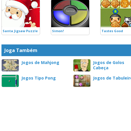
Santa Jigsaw Puzzle
Simon!
Tastes Good
Joga Também
Jogos de Mahjong
Jogos de Golos
Cabeça
Jogos Tipo Pong
Jogos de Tabuleir