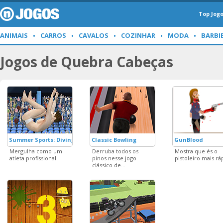
Top Jog
ANIMAIS
CARROS
CAVALOS
COZINHAR
MODA
BARBI
Jogos de Quebra Cabeças
Summer Sports: Diving
Classic Bowling
GunBlood
Mergulha como um
Derruba todos os
Mostra que és o
atleta profissional
pinos nesse jogo
pistoleiro mais rá
clássico de...