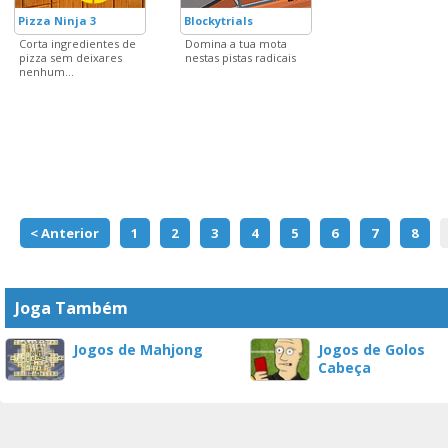
Pizza Ninja 3
Blockytrials
Corta ingredientes de
Domina a tua mota
pizza sem deixares
nestas pistas radicais
nenhum...
< Anterior
1
2
3
4
5
6
7
8
Joga Também
Jogos de Mahjong
Jogos de Golos
Cabeça