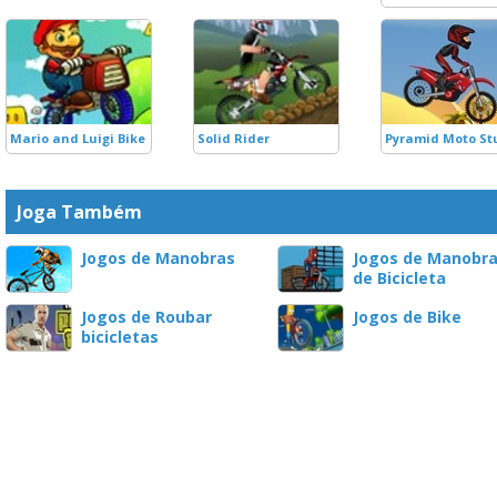
Mario and Luigi Bike
Solid Rider
Pyramid Moto St
Joga Também
Jogos de Manobras
Jogos de Manobr
de Bicicleta
Jogos de Roubar
Jogos de Bike
bicicletas