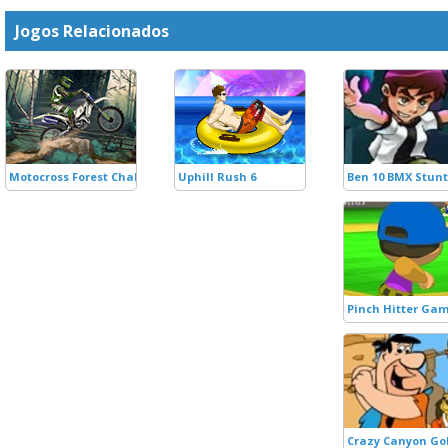
Jogos Relacionados
Motocross Forest Challenge
Uphill Rush 6
Ben 10 BMX Stun
Pinch Hitter Ga
Crazy Canyon Go