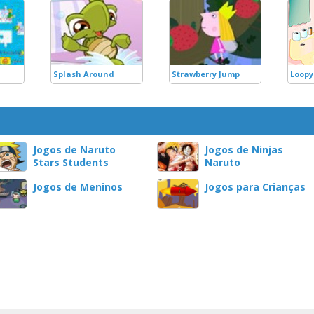
Splash Around
Strawberry Jump
Loopy
Jogos de Naruto
Jogos de Ninjas
Stars Students
Naruto
Jogos de Meninos
Jogos para Crianças