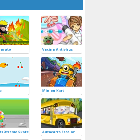
Naruto
Vacina Antivírus
o
Minion Kart
ts Xtreme Skateboarding
Autocarro Escolar