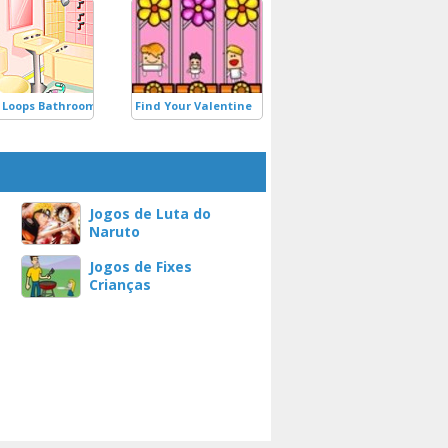
 Loops Bathroom
Find Your Valentine
Jogos de Luta do
Naruto
Jogos de Fixes
Crianças