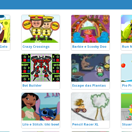
 Gelo
Crazy Crossings
Barbie e Scooby Doo
Run 
Bot Builder
Escape das Plantas
Pio Pi
Lilo e Stitch: tiki bowl
Pencil Racer XL
Stuar