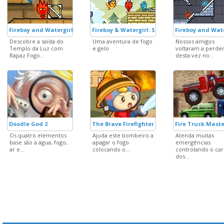
Fireboy and Watergirl 2 in Light Temple
Fireboy & Watergirl: Super Adventure 2
Fireboy and Wate
Descobre a saída do
Uma aventura de fogo
Nossos amigos
Templo da Luz com
e gelo
voltaram a perder
Rapaz Fogo...
desta vez no...
Doodle God 2
The Brave Firefighter
Fire Truck Maste
Os quatro elementos
Ajuda este bombeiro a
Atenda muitas
base são a água, fogo,
apagar o fogo
emergências
ar e...
colocando o...
controlando o car
dos...