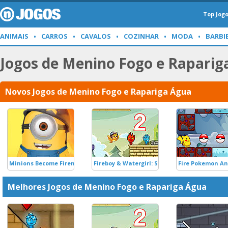
Top Jog
ANIMAIS
CARROS
CAVALOS
COZINHAR
MODA
BARBI
Jogos de Menino Fogo e Raparig
Novos Jogos de Menino Fogo e Rapariga Água
Minions Become Fireman
Fireboy & Watergirl: Super Adventure 2
Fire Pokemon A
Melhores Jogos de Menino Fogo e Rapariga Água