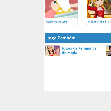
Cute Hairstyle
O Natal da Bia
Joga Também
Jogos de Femininos
de Moda