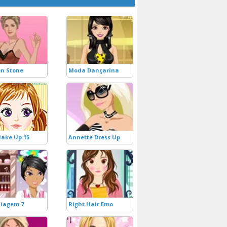
n Stone
Moda Dançarina
Make Up 15
Annette Dress Up
iagem 7
Right Hair Emo