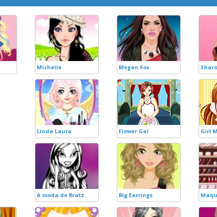
Michelle
Megan Fox
Sharo
Linda Laura
Flower Gal
Girl 
A moda de Bratz
Big Earrings
Maqu