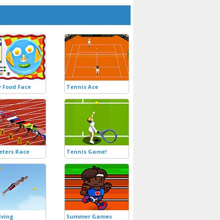
 Food Face
Tennis Ace
eters Race
Tennis Game!
iving
Summer Games