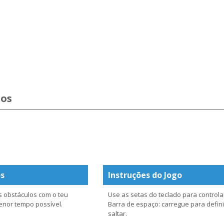
los
os
Instruções do Jogo
os obstáculos com o teu
Use as setas do teclado para controlar
enor tempo possível.
Barra de espaço: carregue para definir
saltar.