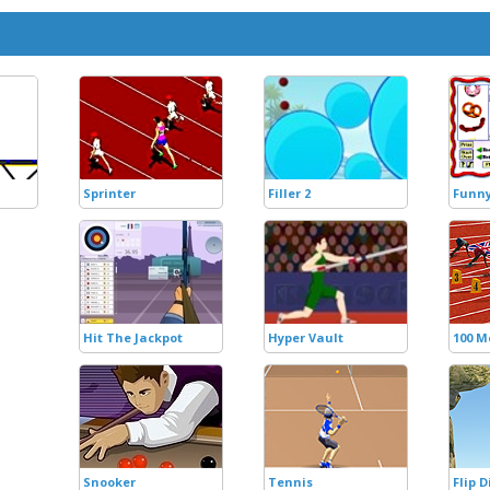
Sprinter
Filler 2
Funny
Hit The Jackpot
Hyper Vault
100 M
Snooker
Tennis
Flip D