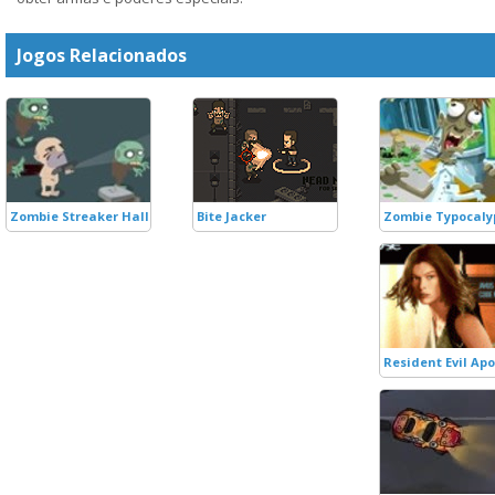
Jogos Relacionados
Zombie Streaker Halloween Edition
Bite Jacker
Zombie Typocaly
Resident Evil Ap