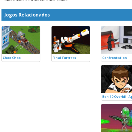
Jogos Relacionados
Choo Choo
Final Fortress
Confrontation
Ben 10 Overkill 