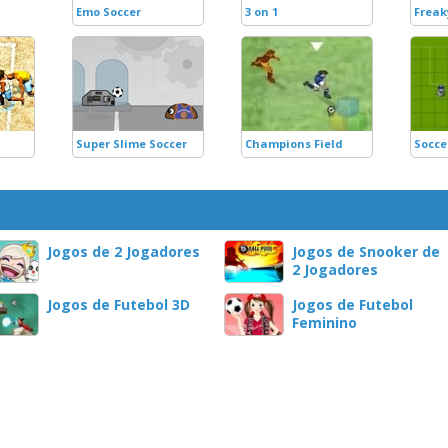
Emo Soccer
3 on 1
Freak
Super Slime Soccer
Champions Field
Socce
Jogos de 2 Jogadores
Jogos de Snooker de
2 Jogadores
Jogos de Futebol 3D
Jogos de Futebol
Feminino