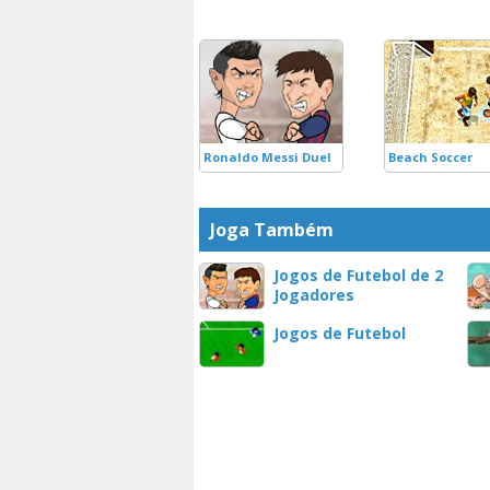
Ronaldo Messi Duel
Beach Soccer
Joga Também
Jogos de Futebol de 2
Jogadores
Jogos de Futebol