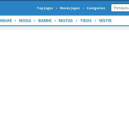
Top Jogos
Novos Jogos
Categorias
INHAR
MODA
BARBIE
MOTAS
TIROS
VESTIR