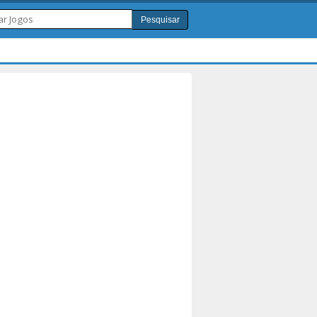
Pesquisar