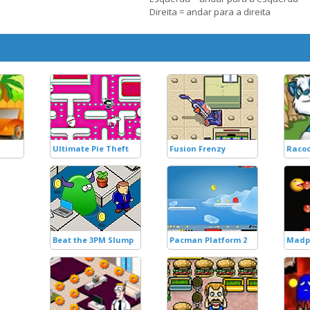
Direita = andar para a direita
Ultimate Pie Theft
Fusion Frenzy
Racoo
Beat the 3PM Slump
Pacman Platform 2
Madpa