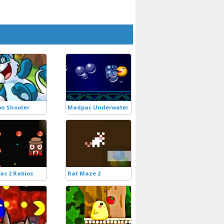
n Shooter
Madpac Underwater
c 2 Rabios
Rat Maze 2