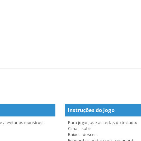
Instruções do Jogo
 a evitar os monstros!
Para jogar, use as teclas do teclado:
Cima = subir
Baixo = descer
Esquerda = andar para a esquerda