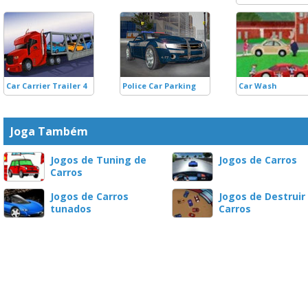
Car Carrier Trailer 4
Police Car Parking
Car Wash
Joga Também
Jogos de Tuning de
Jogos de Carros
Carros
Jogos de Carros
Jogos de Destruir
tunados
Carros