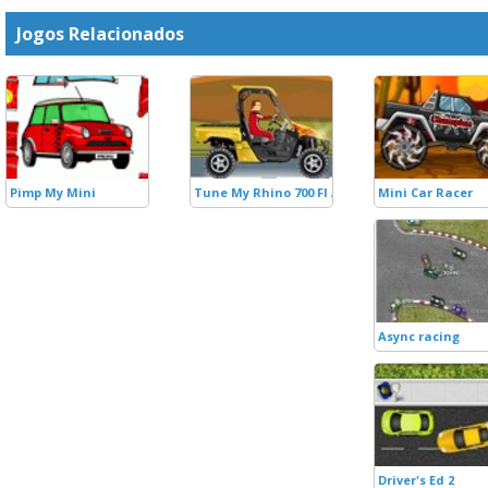
Jogos Relacionados
Pimp My Mini
Tune My Rhino 700 FI Auto
Mini Car Racer
Async racing
Driver's Ed 2