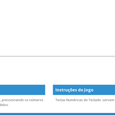
Instruções do Jogo
ta, pressionando os números
Teclas Numéricas do Teclado: servem 
didos.