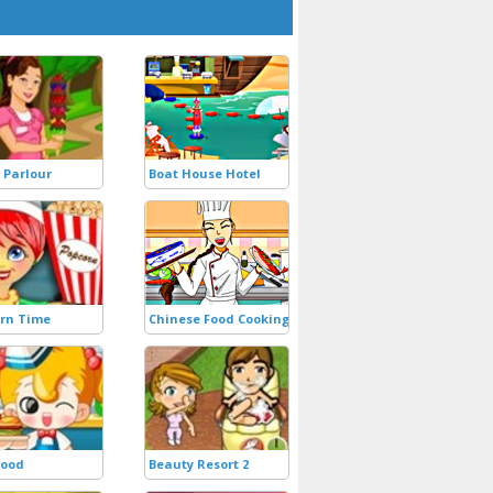
s Parlour
Boat House Hotel
rn Time
Chinese Food Cooking
Food
Beauty Resort 2