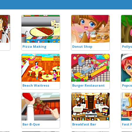
Pizza Making
Donut Shop
Polly
Beach Waitress
Burger Restaurant
Popco
Bar-B-Que
Breakfast Bar
Fast 