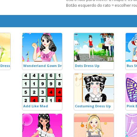
Botão esquerdo do rato = escolher ro
 Dress Up 3
Wonderland Gown Dress Up
Dots Dress Up
Bus S
Add Like Mad
Costuming Dress Up
Pink 