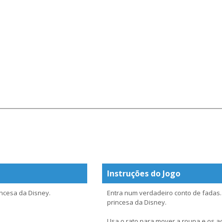
Instruções do Jogo
ncesa da Disney.
Entra num verdadeiro conto de fadas.
princesa da Disney.
Usa o rato para mover a roupa e os ac