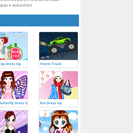
upas e acessórios
top Dress Up
Storm Truck
Butterfly Dress Up
Roi Dress Up