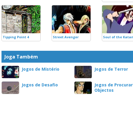
Tipping Point 4
Street Avenger
Soul of the Kata
Joga Também
Jogos de Mistério
Jogos de Terror
Jogos de Desafio
Jogos de Procurar
Objectos