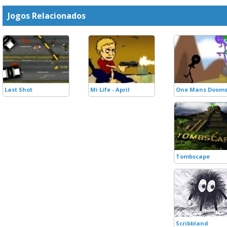
Jogos Relacionados
Last Shot
Mi Life - April
One Mans Doom
Tombscape
Scribbland