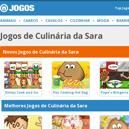
Top Jog
ANIMAIS
CARROS
CAVALOS
COZINHAR
MODA
BARBI
Jogos de Culinária da Sara
Novos Jogos de Culinária da Sara
Emilys Cook and Go
Pou Cooking Hot Dog
Papa's Wingeria
Melhores Jogos de Culinária da Sara