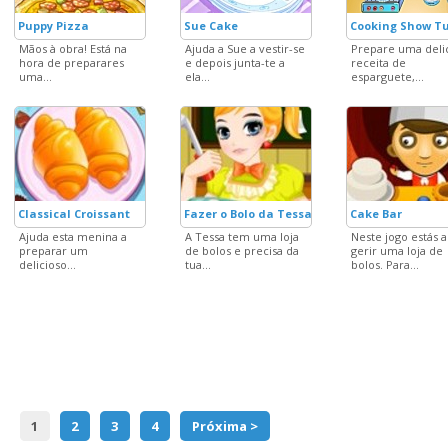
Puppy Pizza
Sue Cake
Cooking Show T
Mãos à obra! Está na
Ajuda a Sue a vestir-se
Prepare uma deli
hora de preparares
e depois junta-te a
receita de
uma...
ela...
esparguete,...
Classical Croissant
Fazer o Bolo da Tessa
Cake Bar
Ajuda esta menina a
A Tessa tem uma loja
Neste jogo estás a
preparar um
de bolos e precisa da
gerir uma loja de
delicioso...
tua...
bolos. Para...
1
2
3
4
Próxima >