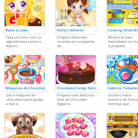
Bake a Cake
Emily's Kitchen
Cooking Show Br
Faça um bolo com os
Prepara deliciosas
Mostre as suas
ingredientes certos e
receitas na companhia
habilidades na co
depois...
da...
e prepare...
Máquina de Chocolates da Sue
Chocolate Fudge Delish
Fábrica Tomates
Use a máquina de
Prepara uma delicioso
Encha o maior
chocolates para ajudar
bolo de chocolate.
número de frasco
a Sue a...
Segue a...
ketchup que...