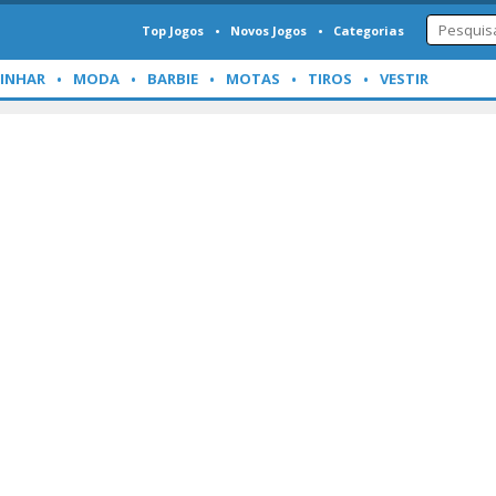
Top Jogos
Novos Jogos
Categorias
INHAR
MODA
BARBIE
MOTAS
TIROS
VESTIR