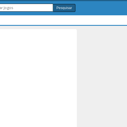
Pesquisar