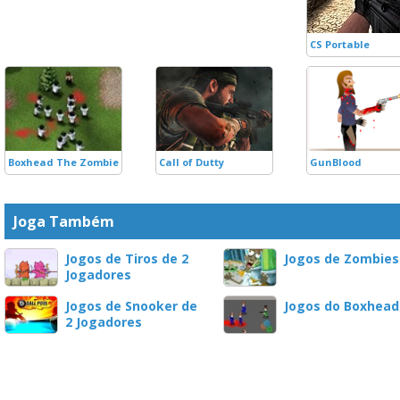
CS Portable
Boxhead The Zombie Wars
Call of Dutty
GunBlood
Joga Também
Jogos de Tiros de 2
Jogos de Zombies
Jogadores
Jogos de Snooker de
Jogos do Boxhead
2 Jogadores