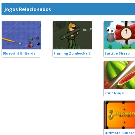
Jogos Relacionados
Blueprint Billiards
Flaming Zombooka 3
Suicide Sheep
Fruit Ninja
Ultimate Billiard