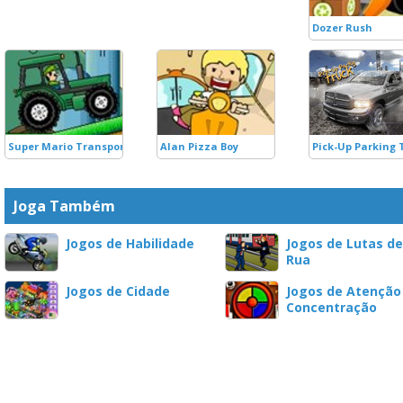
Dozer Rush
Super Mario Transport
Alan Pizza Boy
Pick-Up Parking 
Joga Também
Jogos de Habilidade
Jogos de Lutas de
Rua
Jogos de Cidade
Jogos de Atenção
Concentração